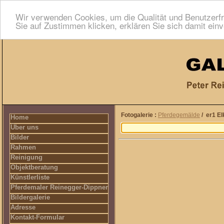
Wir verwenden Cookies, um die Qualität und Benutzerfr
Sie auf Zustimmen klicken, erklären Sie sich damit ein
Fotogalerie :
Pferdegemälde
/ er1 El
Home
Über uns
Bilder
Rahmen
Reinigung
Objektberatung
Künstlerliste
Pferdemaler Reinegger-Dippner
Bildergalerie
Adresse
Kontakt-Formular