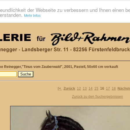
eundlichkeit der Webseite zu verbessern und Ihnen einen b
verstanden.
Mehr Infos
ke Reinegger,"Tinus vom Zauberwald", 2001, Pastell, 50x60 cm verkauft
[<
Zurück
12
13
14
15
16
17
18
Nächst
Zurück zu den Suchergebnissen